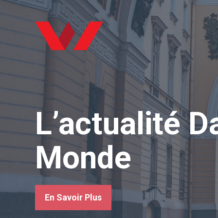
Aller
au
contenu
L’actualité D
Monde
En Savoir Plus